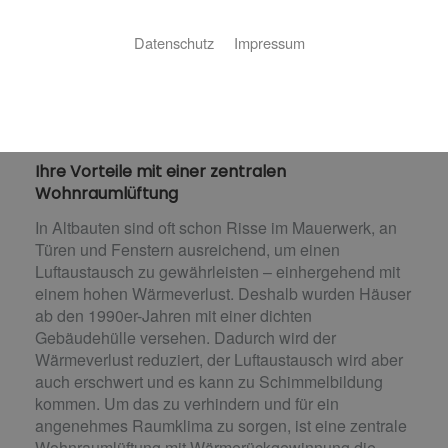
Luftaustausch in Ihrem Neubau? Sie denken über
Datenschutz
Impressum
eine zentrale Wohnraumlüftung in Ihrem Altbau
nach? Wir helfen Ihnen bei der Planung und
Umsetzung. HSS-Haustechnik ist Ihr Fachbetrieb aus
Böttingen für zentrale Wohnraumlüftung.
Ihre Vorteile mit einer zentralen
Wohnraumlüftung
In Altbauten sind oft schon Risse im Mauerwerk, an
Türen und Fenstern ausreichend, um einen
Luftaustausch zu gewährleisten – einhergehend mit
einem hohen Wärmeverlust. Deshalb wurden Häuser
ab den 1990er-Jahren mit einer dichten
Gebäudehülle versehen. Dadurch wird der
Wärmeverlust reduziert, der Luftaustausch wird aber
auch erschwert und es kann zu Schimmelbildung
kommen. Um das zu verhindern und für ein
angenehmes Raumklima zu sorgen, ist eine zentrale
Wohnraumlüftung mit Wärmerückgewinnung die