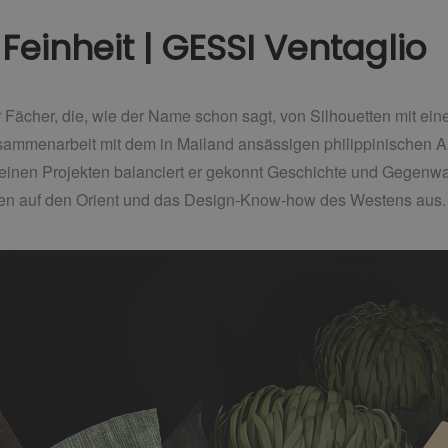
Feinheit | GESSI Ventaglio
er Fächer, die, wie der Name schon sagt, von Silhouetten mit eine
usammenarbeit mit dem in Mailand ansässigen philippinischen A
einen Projekten balanciert er gekonnt Geschichte und Gegenwart,
en auf den Orient und das Design-Know-how des Westens aus.