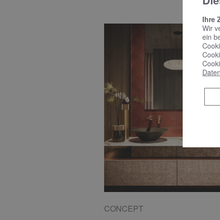
Die
Ihre 
Wir v
ein b
Cooki
Cooki
Cooki
Daten
CONCEPT