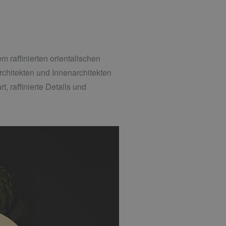
m raffinierten orientalischen
rchitekten und Innenarchitekten
 raffinierte Details und